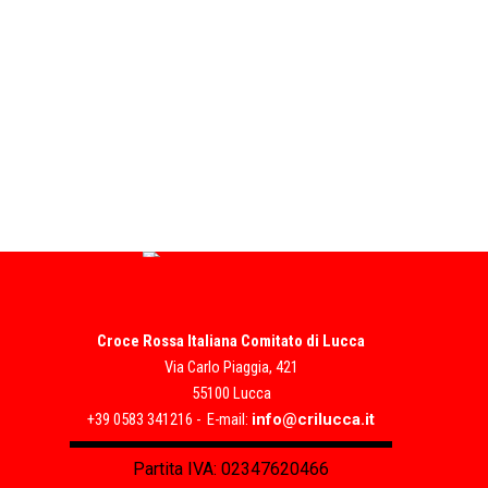
Croce Rossa Italiana Comitato di Lucca
Via Carlo Piaggia, 421
55100 Lucca
+39 0583 341216 - E-mail:
info@crilucca.it
Partita IVA: 02347620466